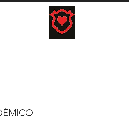
carrito
COJINES
TAPICES
HOME
LO
ADÉMICO