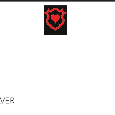
carrito
COJINES
TAPICES
HOME
LO
LVER