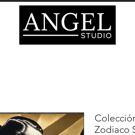
IÓN
DECORACIÓN
MOBILIARIO
Página del 
ATEGORIAS TIENDA
tienda
TARJETA DE REGA
Colecció
Zodiaco