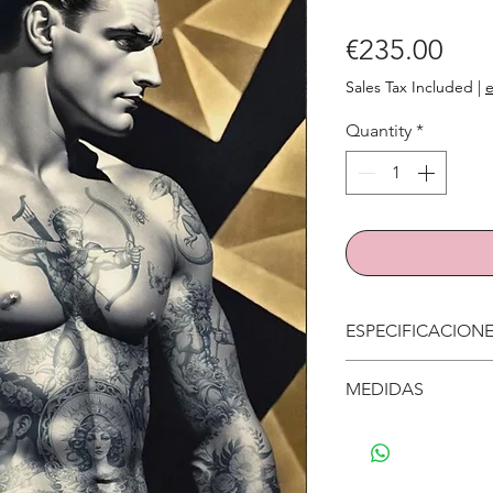
Pric
€235.00
Sales Tax Included
|
e
Quantity
*
ESPECIFICACION
Se puede lavar y p
MEDIDAS
90x135 cm.