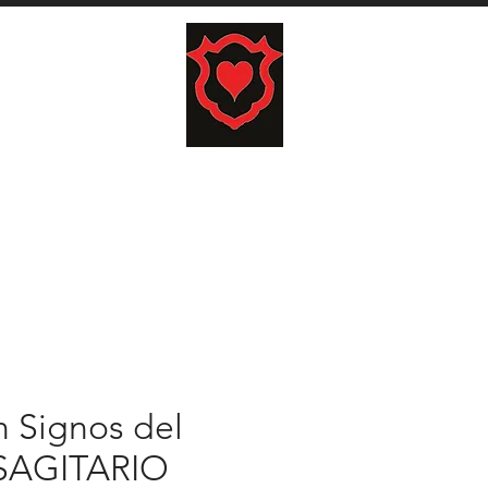
carrito
COJINES
TAPICES
HOME
LO
n Signos del
 SAGITARIO