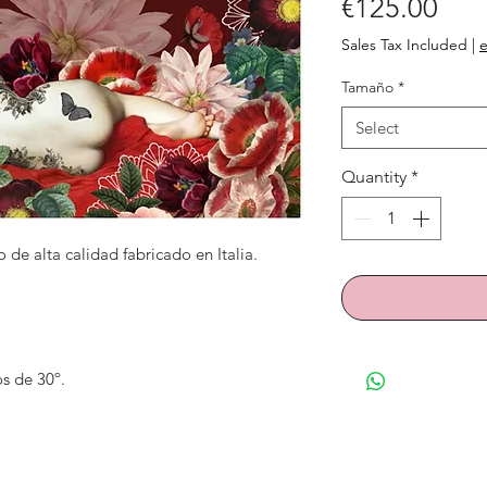
Pric
€125.00
Sales Tax Included
|
e
Tamaño
*
Select
Quantity
*
 de alta calidad fabricado en Italia.
s de 30º.