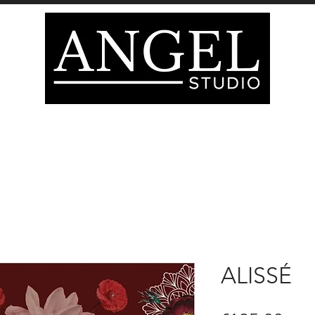
IÓN
DECORACIÓN
MOBILIARIO
Página del 
ATEGORIAS TIENDA
tienda
TARJETA DE REGA
ALISSÉ