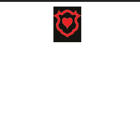
carrito
COJINES
TAPICES
HOME
LO