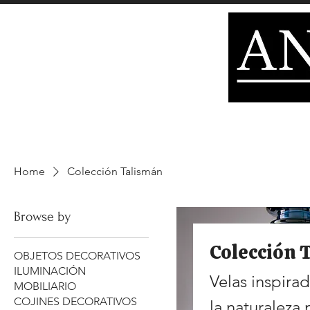
ILUMINACIÓN
DECORACIÓN
MOBILIARIO
CATEGORIAS TIENDA
tienda
TA
Home
Colección Talismán
Browse by
Colección 
OBJETOS DECORATIVOS
ILUMINACIÓN
Velas inspira
MOBILIARIO
COJINES DECORATIVOS
la naturaleza 