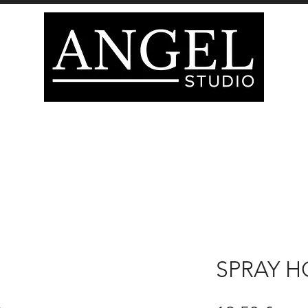
PERFUMES
COJINES
TAPICES
TARJETA D
HOME
SPRAY H