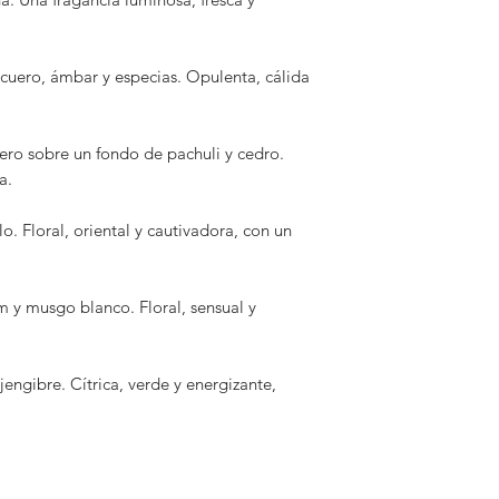
Verbena
Verbena fresca, limó
cuero, ámbar y especias. Opulenta, cálida
verde y energizante
ro sobre un fondo de pachuli y cedro.
a.
. Floral, oriental y cautivadora, con un
um y musgo blanco. Floral, sensual y
 jengibre. Cítrica, verde y energizante,