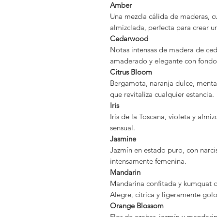
Amber
Una mezcla cálida de maderas, cu
almizclada, perfecta para crear 
Cedarwood
Notas intensas de madera de ced
amaderado y elegante con fondo
Citrus Bloom
Bergamota, naranja dulce, menta y
que revitaliza cualquier estancia.
Iris
Iris de la Toscana, violeta y almi
sensual.
Jasmine
Jazmín en estado puro, con narcis
intensamente femenina.
Mandarin
Mandarina confitada y kumquat co
Alegre, cítrica y ligeramente golo
Orange Blossom
Flor de azahar, jazmín y mandarin