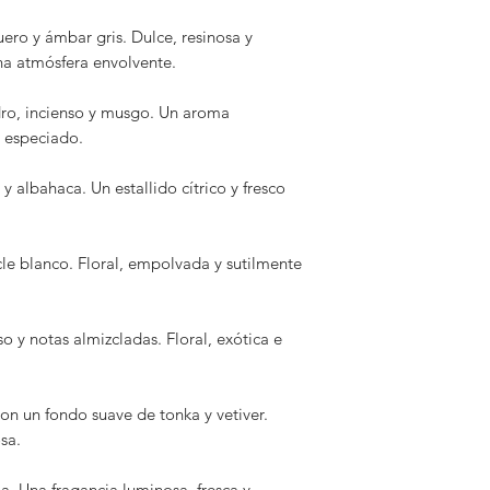
Mandarina confita
ero y ámbar gris. Dulce, resinosa y
suave de tonka y vet
una atmósfera envolvente.
ligeramente golos
Orange Blossom
ro, incienso y musgo. Un aroma
Flor de azahar, ja
 especiado.
luminosa, fresca y 
Oud
 albahaca. Un estallido cítrico y fresco
Una fragancia pro
especias. Opulenta
Palo Santo
zcle blanco. Floral, empolvada y sutilmente
Notas amaderadas,
fondo de pachuli y 
meditativa.
o y notas almizcladas. Floral, exótica e
Rose
Rosa damascena, az
oriental y cautiva
n un fondo suave de tonka y vetiver.
Tuberose
sa.
Tuberosa intensa c
blanco. Floral, sen
a. Una fragancia luminosa, fresca y