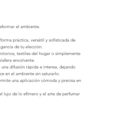
Una mezcla cálida
gris. Dulce, resino
crear una atmósfer
Cedarwood
sformar el ambiente.
Notas intensas de 
musgo. Un aroma 
forma práctica, versátil y sofisticada de
fondo especiado.
agancia de tu elección.
Citrus Bloom
mitorios, textiles del hogar o simplemente
Bergamota, naranja
mósfera envolvente.
estallido cítrico y 
 una difusión rápida e intensa, dejando
estancia.
e en el ambiente sin saturarlo.
Iris
permite una aplicación cómoda y precisa en
Iris de la Toscana, 
empolvada y sutil
l lujo de lo efímero y el arte de perfumar
Jasmine
Jazmín en estado p
almizcladas. Flora
femenina.
Mandarin