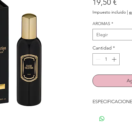
Prec
19,50 €
Impuesto incluido
|
e
AROMAS
*
Elegir
Cantidad
*
Ag
ESPECIFICACION
Fragancias dispon
Amber