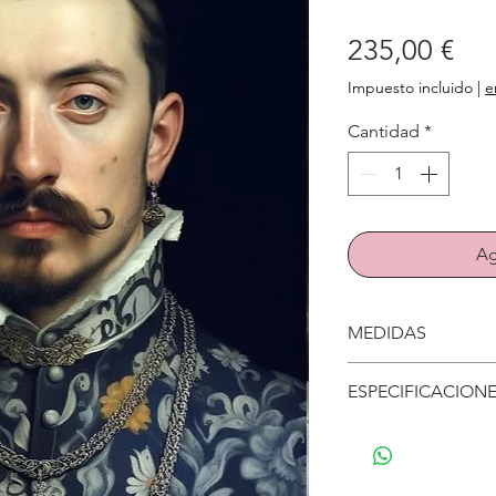
Pre
235,00 €
Impuesto incluido
|
e
Cantidad
*
Ag
MEDIDAS
88cm x 132cm
ESPECIFICACION
Se puede lavar y 