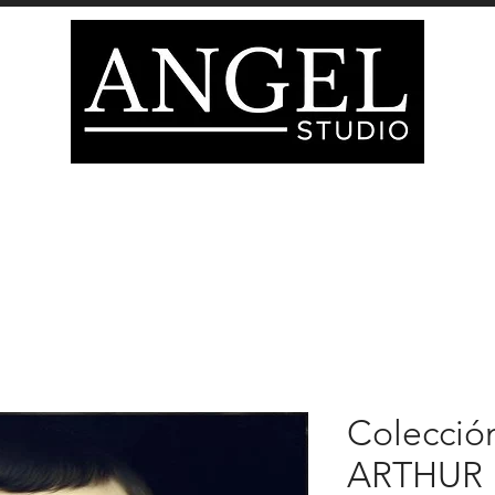
PERFUMES
COJINES
TAPICES
TARJETA D
HOME
Colección
ARTHUR