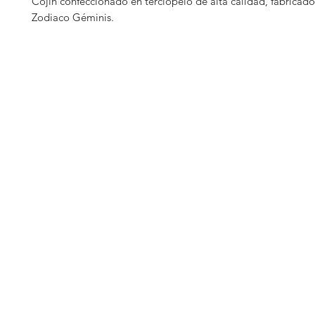
Cojín confeccionado en terciopelo de alta calidad, fabricado 
Zodiaco Géminis.