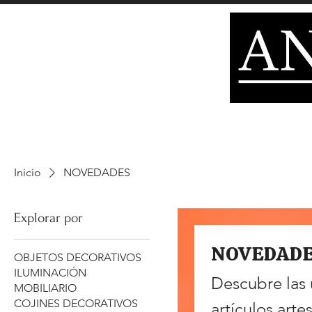
PERFUMES
COJINES
TAPICES
TARJE
HOME
DECORACIÓN
Inicio
NOVEDADES
Explorar por
NOVEDAD
OBJETOS DECORATIVOS
ILUMINACIÓN
Descubre las 
MOBILIARIO
COJINES DECORATIVOS
artículos artesanales. Noveda