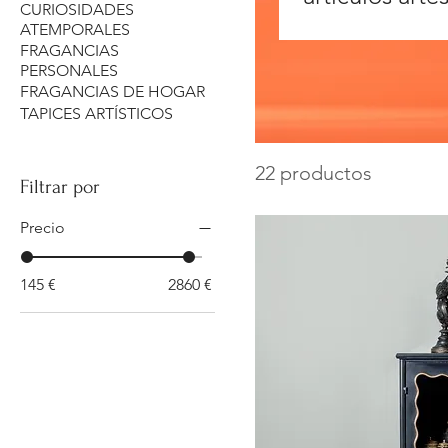
CURIOSIDADES
decoración pa
ATEMPORALES
FRAGANCIAS
artísticos y objet
PERSONALES
FRAGANCIAS DE HOGAR
añadimos nue
TAPICES ARTÍSTICOS
para ofrecert
22 productos
de interiores.
Filtrar por
Precio
145 €
2860 €