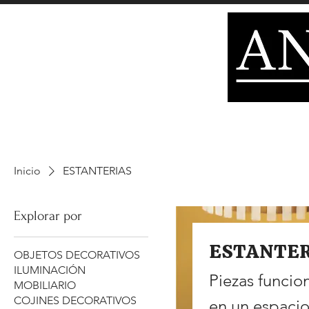
PERFUMES
COJINES
TAPICES
TARJE
HOME
DECORACIÓN
Inicio
ESTANTERIAS
Explorar por
ESTANTER
OBJETOS DECORATIVOS
ILUMINACIÓN
Piezas funcio
MOBILIARIO
COJINES DECORATIVOS
en un espacio